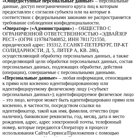
«Общедоступные персональные данные»
– персональные
данные, доступ неограниченного круга лиц к которым
предоставлен с согласия субъекта или на которые в
соответствии с федеральными законами не распространяется
требование соблюдения конфиденциальности.
«Оператор»
(
«Администрация»
) – ОБЩЕСТВО С
ОГРАНИЧЕННОЙ ОТВЕТСТВЕННОСТЬЮ «ЭДВАЙЗЕР
РЕСТ» (ОГРН 1197847040852, ИНН 7811721550,
юридический адрес: 193312, Г.САНКТ-ПЕТЕРБУРГ, ПР-КТ
СОЛИДАРНОСТИ, Д. 5, ЛИТЕР А, КВ. 286),
осуществляющий обработку персональных данных, а также
определяющий цели обработки персональных данных, состав
персональных данных, подлежащих обработке, действия
(операции), совершаемые с персональными данными.
«Персональные данные»
– любая информация, относящаяся
к прямо или косвенно идентифицированному или
идентифицируемому физическому лицу («субъект
персональных данных»); идентифицируемое физическое лицо
– это лицо, которое может быть идентифицировано прямо или
косвенно, в частности, посредством ссылки на
идентификатор, такой как имя, фамилия, отчество (при
наличии), банковские реквизиты, год, месяц, дата и место
рождения, адрес, адрес электронной почты, телефонный
номер, которые передаются Оператору в процессе
использования Сайта/Сервиса/Приложения с помощью